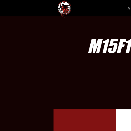
A
M15F1