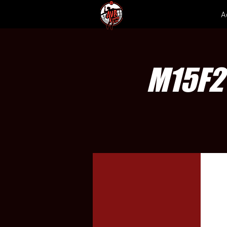
A
M15F2 