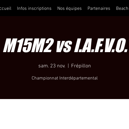
ccueil
Infos inscriptions
Nos équipes
Partenaires
Beach
M15M2 vs I.A.F.V.O.
sam. 23 nov.
  |  
Frépillon
Championnat Interdépartemental