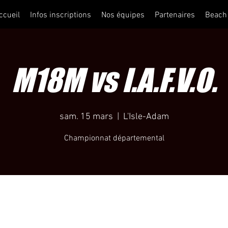
ccueil
Infos inscriptions
Nos équipes
Partenaires
Beach
M18M vs I.A.F.V.O.
sam. 15 mars
  |  
L'Isle-Adam
Championnat départemental