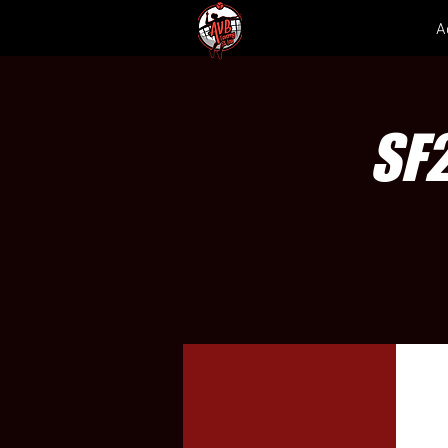
A
SF2